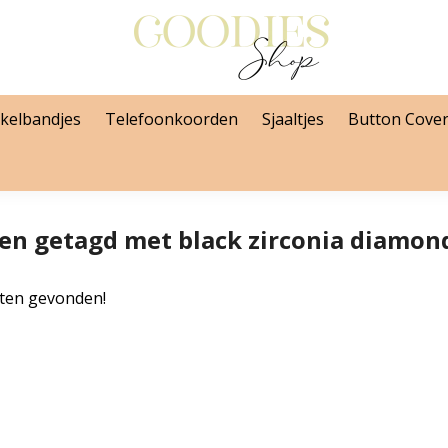
kelbandjes
Telefoonkoorden
Sjaaltjes
Button Cove
en getagd met black zirconia diamon
ten gevonden!