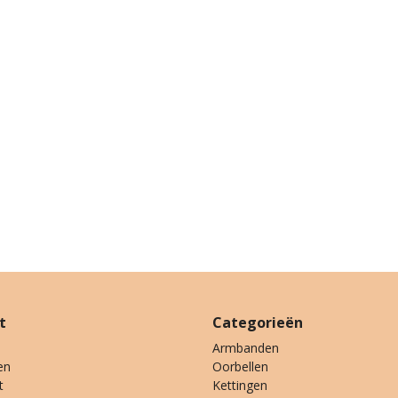
t
Categorieën
Armbanden
en
Oorbellen
t
Kettingen