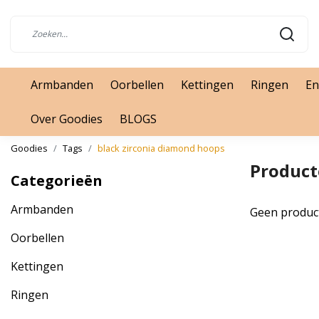
Armbanden
Oorbellen
Kettingen
Ringen
En
Over Goodies
BLOGS
Goodies
Tags
black zirconia diamond hoops
Product
Categorieën
Armbanden
Geen produc
Oorbellen
Kettingen
Ringen