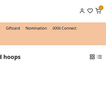
0
r
Giftcard
Nomination
iXXXi Connect
d hoops