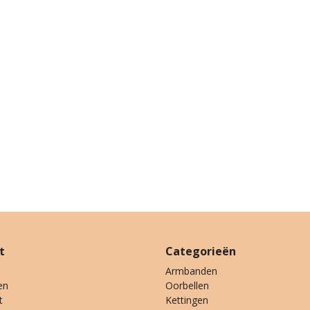
t
Categorieën
Armbanden
en
Oorbellen
t
Kettingen