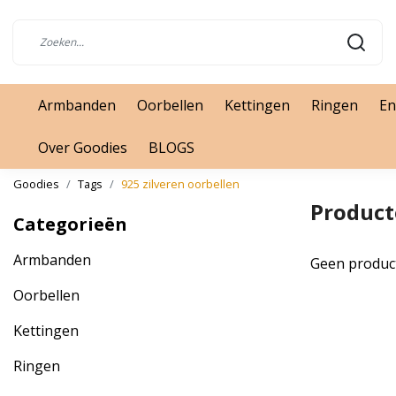
Armbanden
Oorbellen
Kettingen
Ringen
En
Over Goodies
BLOGS
Goodies
Tags
925 zilveren oorbellen
Product
Categorieën
Armbanden
Geen produc
Oorbellen
Kettingen
Ringen