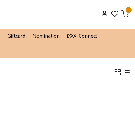
0
r
Giftcard
Nomination
iXXXi Connect