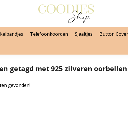
kelbandjes
Telefoonkoorden
Sjaaltjes
Button Cove
en getagd met 925 zilveren oorbellen
ten gevonden!