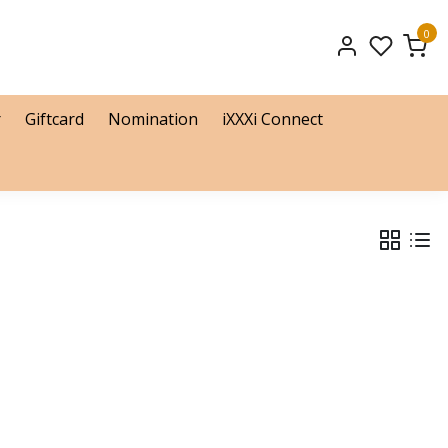
0
r
Giftcard
Nomination
iXXXi Connect