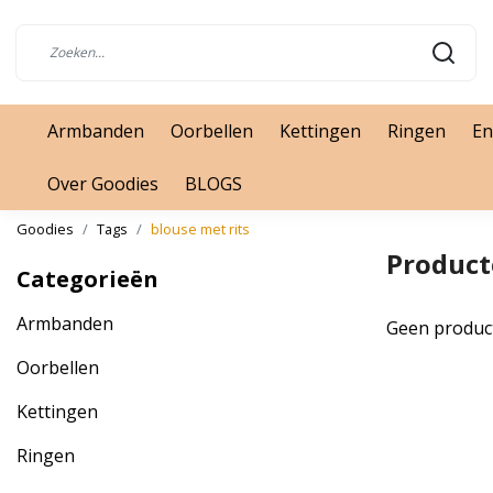
Armbanden
Oorbellen
Kettingen
Ringen
En
Over Goodies
BLOGS
Goodies
Tags
blouse met rits
Product
Categorieën
Armbanden
Geen produc
Oorbellen
Kettingen
Ringen