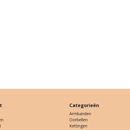
t
Categorieën
Armbanden
en
Oorbellen
t
Kettingen