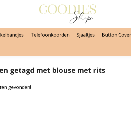
kelbandjes
Telefoonkoorden
Sjaaltjes
Button Cove
en getagd met blouse met rits
ten gevonden!