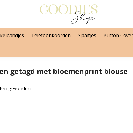
kelbandjes
Telefoonkoorden
Sjaaltjes
Button Cove
en getagd met bloemenprint blouse
ten gevonden!