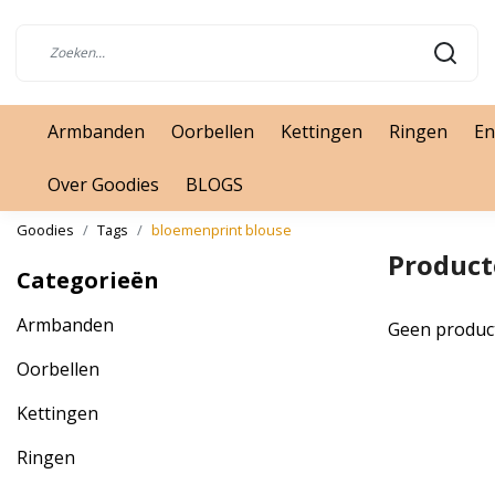
Armbanden
Oorbellen
Kettingen
Ringen
En
Over Goodies
BLOGS
Goodies
Tags
bloemenprint blouse
Product
Categorieën
Armbanden
Geen produc
Oorbellen
Kettingen
Ringen