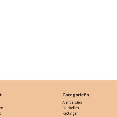
t
Categorieën
Armbanden
en
Oorbellen
t
Kettingen