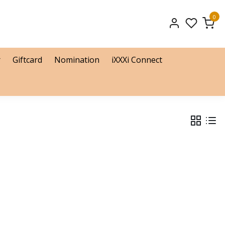
0
r
Giftcard
Nomination
iXXXi Connect