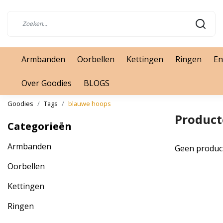
Armbanden
Oorbellen
Kettingen
Ringen
En
Over Goodies
BLOGS
Goodies
Tags
blauwe hoops
Product
Categorieën
Armbanden
Geen produc
Oorbellen
Kettingen
Ringen