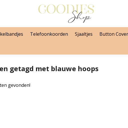
kelbandjes
Telefoonkoorden
Sjaaltjes
Button Cove
en getagd met blauwe hoops
ten gevonden!