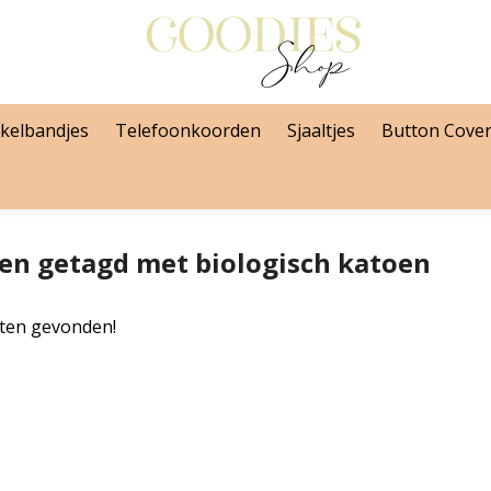
kelbandjes
Telefoonkoorden
Sjaaltjes
Button Cove
en getagd met biologisch katoen
ten gevonden!