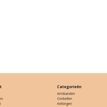
t
Categorieën
Armbanden
en
Oorbellen
t
Kettingen