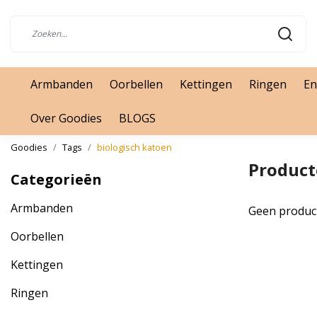
Armbanden
Oorbellen
Kettingen
Ringen
En
Over Goodies
BLOGS
Goodies
Tags
biologisch katoen
Product
Categorieën
Armbanden
Geen produc
Oorbellen
Kettingen
Ringen