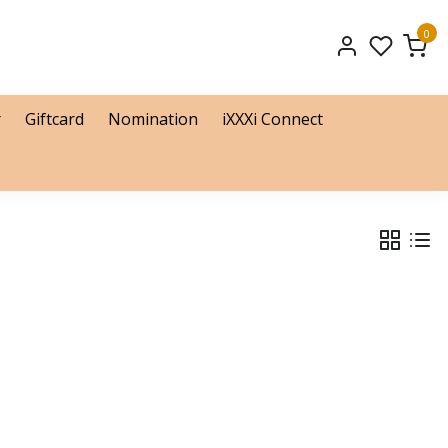
0
r
Giftcard
Nomination
iXXXi Connect