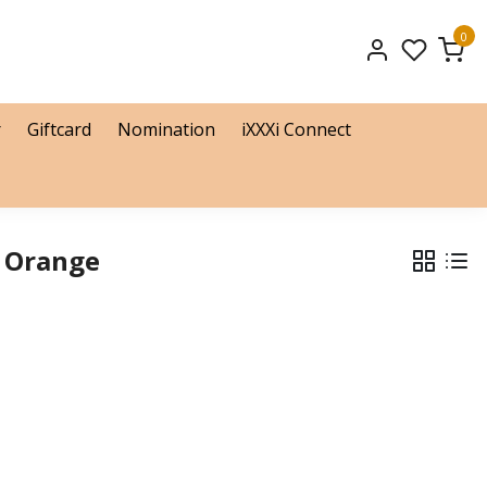
0
r
Giftcard
Nomination
iXXXi Connect
s Orange