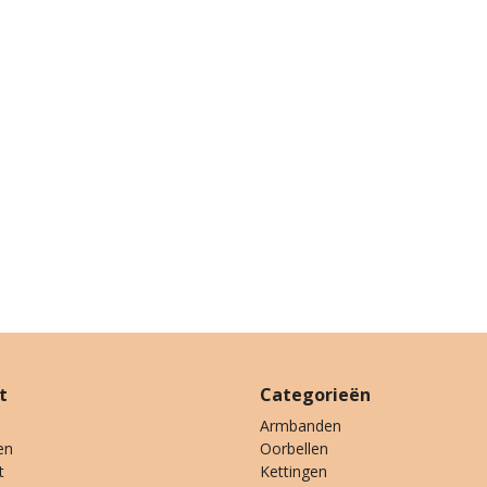
t
Categorieën
Armbanden
en
Oorbellen
t
Kettingen