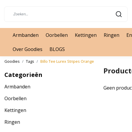
Armbanden
Oorbellen
Kettingen
Ringen
En
Over Goodies
BLOGS
Goodies
Tags
Billo Tee Lurex Stripes Orange
Product
Categorieën
Armbanden
Geen produc
Oorbellen
Kettingen
Ringen