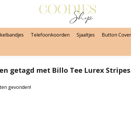
kelbandjes
Telefoonkoorden
Sjaaltjes
Button Cove
en getagd met Billo Tee Lurex Stripe
ten gevonden!