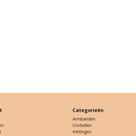
t
Categorieën
Armbanden
en
Oorbellen
t
Kettingen