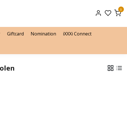
0
r
Giftcard
Nomination
iXXXi Connect
eolen