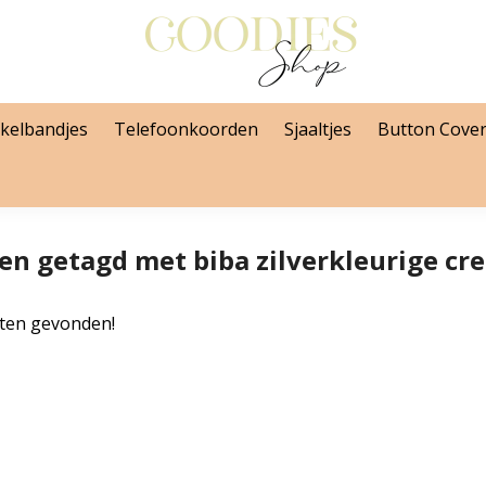
kelbandjes
Telefoonkoorden
Sjaaltjes
Button Cove
en getagd met biba zilverkleurige cr
ten gevonden!