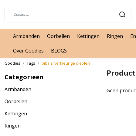
Armbanden
Oorbellen
Kettingen
Ringen
En
Over Goodies
BLOGS
Goodies
Tags
biba zilverkleurige creolen
Product
Categorieën
Armbanden
Geen produc
Oorbellen
Kettingen
Ringen