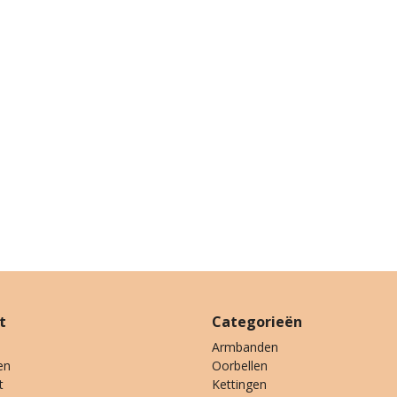
t
Categorieën
Armbanden
en
Oorbellen
t
Kettingen