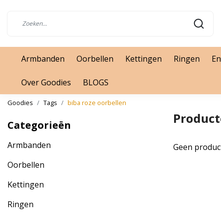
Armbanden
Oorbellen
Kettingen
Ringen
En
Over Goodies
BLOGS
Goodies
Tags
biba roze oorbellen
Product
Categorieën
Armbanden
Geen produc
Oorbellen
Kettingen
Ringen