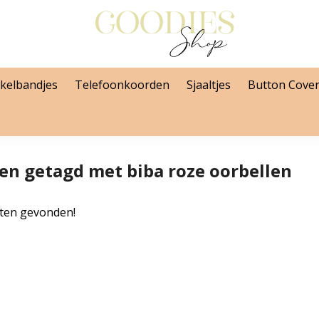
kelbandjes
Telefoonkoorden
Sjaaltjes
Button Cove
en getagd met biba roze oorbellen
ten gevonden!