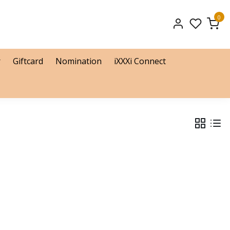
0
r
Giftcard
Nomination
iXXXi Connect