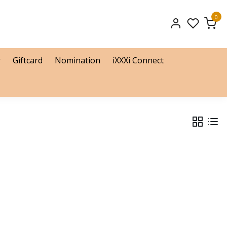
0
r
Giftcard
Nomination
iXXXi Connect