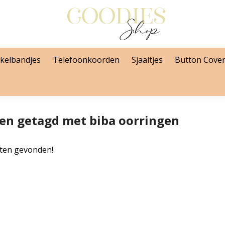
kelbandjes
Telefoonkoorden
Sjaaltjes
Button Cove
en getagd met biba oorringen
ten gevonden!