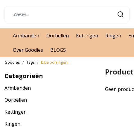
Armbanden
Oorbellen
Kettingen
Ringen
En
Over Goodies
BLOGS
Goodies
Tags
biba oorringen
Product
Categorieën
Armbanden
Geen produc
Oorbellen
Kettingen
Ringen