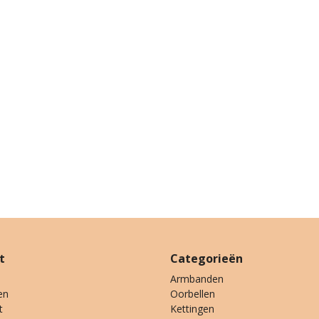
t
Categorieën
Armbanden
en
Oorbellen
t
Kettingen