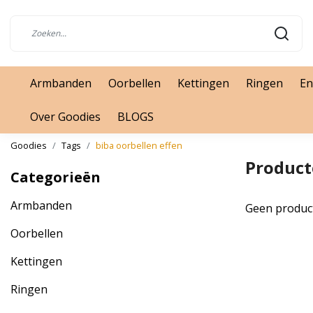
Armbanden
Oorbellen
Kettingen
Ringen
En
Over Goodies
BLOGS
Goodies
Tags
biba oorbellen effen
Product
Categorieën
Armbanden
Geen produc
Oorbellen
Kettingen
Ringen