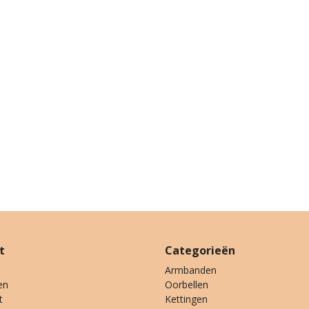
t
Categorieën
Armbanden
en
Oorbellen
t
Kettingen