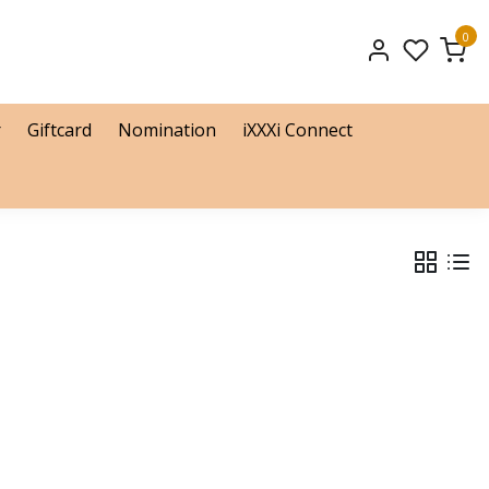
0
r
Giftcard
Nomination
iXXXi Connect