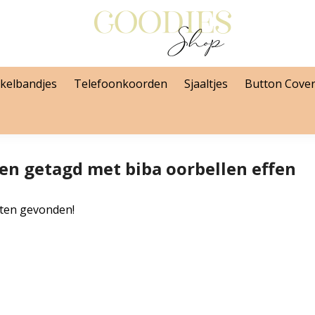
kelbandjes
Telefoonkoorden
Sjaaltjes
Button Cove
en getagd met biba oorbellen effen
ten gevonden!