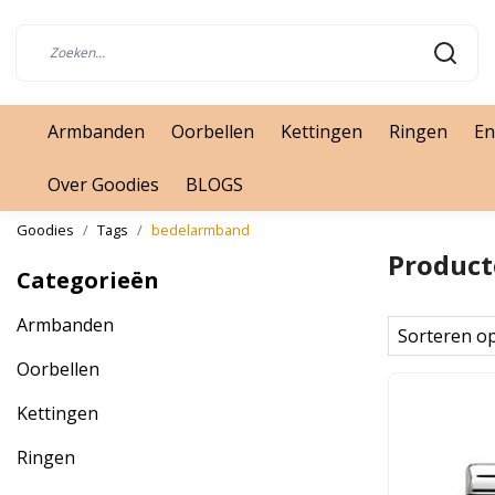
Armbanden
Oorbellen
Kettingen
Ringen
En
Over Goodies
BLOGS
Goodies
Tags
bedelarmband
Product
Categorieën
Armbanden
Sorteren o
Oorbellen
Kettingen
Ringen