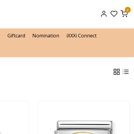
0
r
Giftcard
Nomination
iXXXi Connect