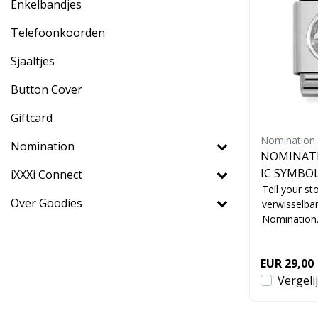
Enkelbandjes
Telefoonkoorden
Sjaaltjes
Button Cover
Giftcard
Nomination
Nomination
NOMINATI
IC SYMBOL
iXXXi Connect
Tell your sto
Over Goodies
verwisselba
Nomination
EUR 29,00
Vergeli