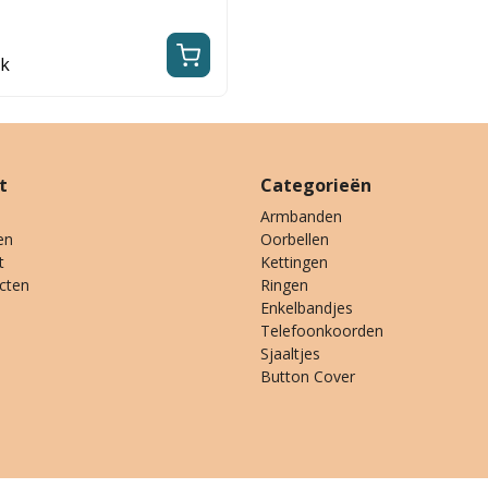
jk
t
Categorieën
Armbanden
en
Oorbellen
t
Kettingen
ucten
Ringen
Enkelbandjes
Telefoonkoorden
Sjaaltjes
Button Cover