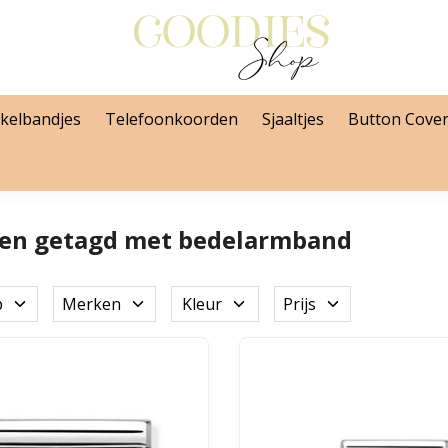
kelbandjes
Telefoonkoorden
Sjaaltjes
Button Cove
en getagd met bedelarmband
p
Merken
Kleur
Prijs