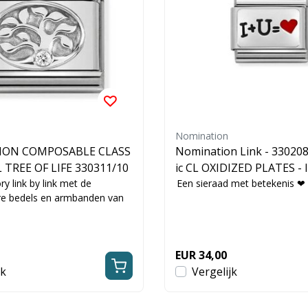
Nomination
ON COMPOSABLE CLASS
Nomination Link - 330208
 TREE OF LIFE 330311/10
ic CL OXIDIZED PLATES - 
ry link by link met de
art
Een sieraad met betekenis ❤
re bedels en armbanden van
.
EUR 34,00
jk
Vergelijk