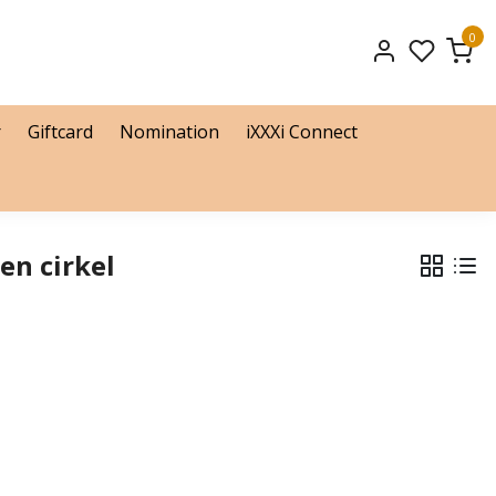
0
r
Giftcard
Nomination
iXXXi Connect
en cirkel