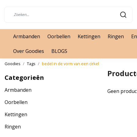
Armbanden
Oorbellen
Kettingen
Ringen
En
Over Goodies
BLOGS
Goodies
Tags
bedel in de vorm van een cirkel
Product
Categorieën
Armbanden
Geen produc
Oorbellen
Kettingen
Ringen