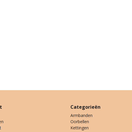
t
Categorieën
Armbanden
en
Oorbellen
t
Kettingen