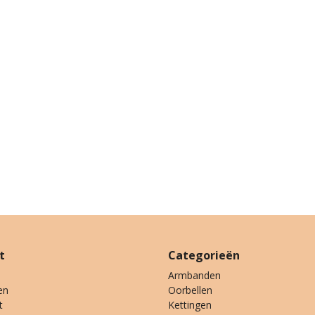
t
Categorieën
Armbanden
en
Oorbellen
t
Kettingen