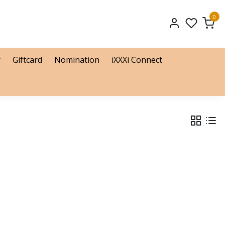
0
r
Giftcard
Nomination
iXXXi Connect