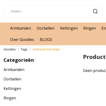
Armbanden
Oorbellen
Kettingen
Ringen
En
Over Goodies
BLOGS
Goodies
Tags
armband met slotje
Product
Categorieën
Armbanden
Geen produc
Oorbellen
Kettingen
Ringen