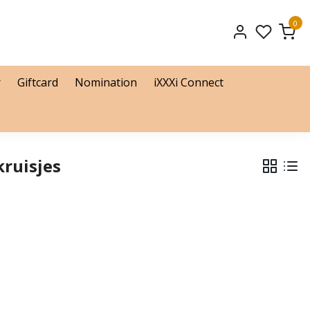
0
r
Giftcard
Nomination
iXXXi Connect
ruisjes