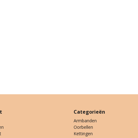
t
Categorieën
Armbanden
en
Oorbellen
t
Kettingen