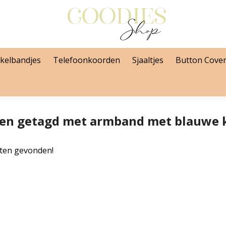
kelbandjes
Telefoonkoorden
Sjaaltjes
Button Cove
en getagd met armband met blauwe k
ten gevonden!