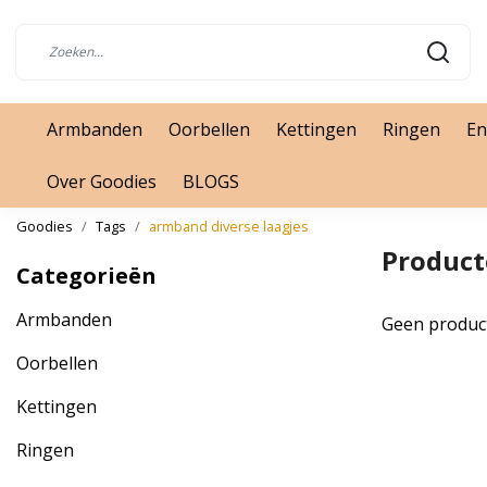
Armbanden
Oorbellen
Kettingen
Ringen
En
Over Goodies
BLOGS
Goodies
Tags
armband diverse laagjes
Product
Categorieën
Armbanden
Geen produc
Oorbellen
Kettingen
Ringen