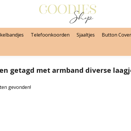
kelbandjes
Telefoonkoorden
Sjaaltjes
Button Cove
en getagd met armband diverse laagj
ten gevonden!