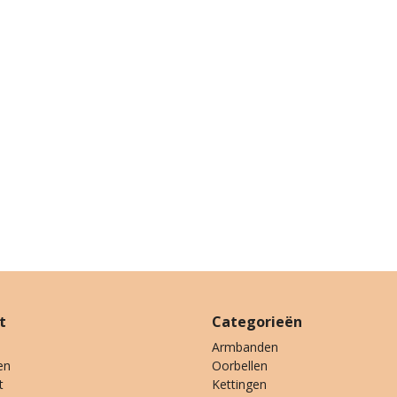
t
Categorieën
Armbanden
en
Oorbellen
t
Kettingen