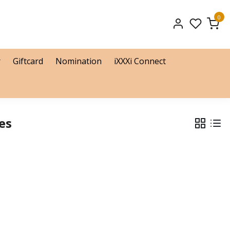
0
r
Giftcard
Nomination
iXXXi Connect
es