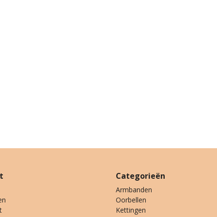
t
Categorieën
Armbanden
en
Oorbellen
t
Kettingen