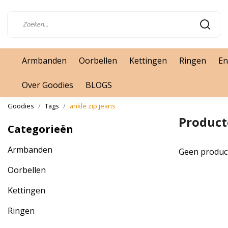
Armbanden
Oorbellen
Kettingen
Ringen
En
Over Goodies
BLOGS
Goodies
Tags
ankle zip jeans
Product
Categorieën
Armbanden
Geen produc
Oorbellen
Kettingen
Ringen