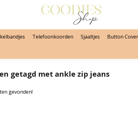
kelbandjes
Telefoonkoorden
Sjaaltjes
Button Cove
en getagd met ankle zip jeans
ten gevonden!