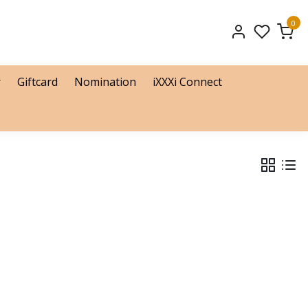
0
r
Giftcard
Nomination
iXXXi Connect