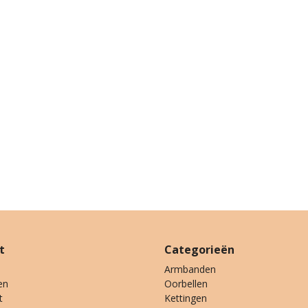
t
Categorieën
Armbanden
en
Oorbellen
t
Kettingen