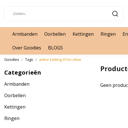
Armbanden
Oorbellen
Kettingen
Ringen
En
Over Goodies
BLOGS
Goodies
Tags
anker ketting 41cm zilver
Product
Categorieën
Armbanden
Geen produc
Oorbellen
Kettingen
Ringen