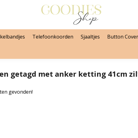
kelbandjes
Telefoonkoorden
Sjaaltjes
Button Cove
en getagd met anker ketting 41cm zil
ten gevonden!