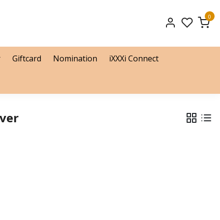
0
r
Giftcard
Nomination
iXXXi Connect
ver