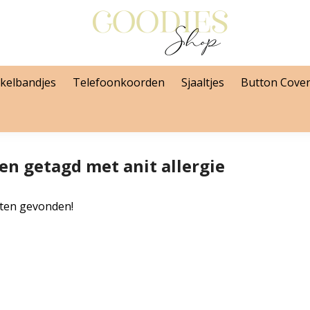
kelbandjes
Telefoonkoorden
Sjaaltjes
Button Cove
en getagd met anit allergie
ten gevonden!