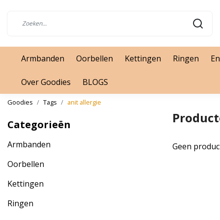
Armbanden
Oorbellen
Kettingen
Ringen
En
Over Goodies
BLOGS
Goodies
Tags
anit allergie
Product
Categorieën
Armbanden
Geen produc
Oorbellen
Kettingen
Ringen