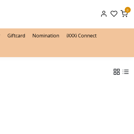
0
r
Giftcard
Nomination
iXXXi Connect