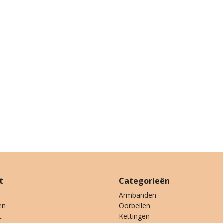
t
Categorieën
Armbanden
en
Oorbellen
t
Kettingen