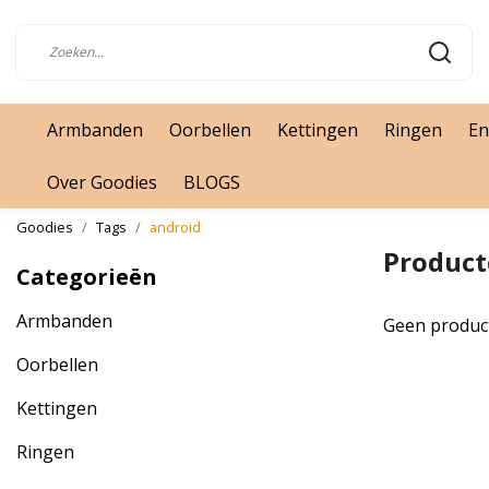
Armbanden
Oorbellen
Kettingen
Ringen
En
Over Goodies
BLOGS
Goodies
Tags
android
Product
Categorieën
Armbanden
Geen produc
Oorbellen
Kettingen
Ringen