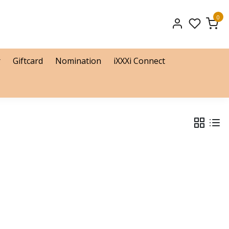
0
r
Giftcard
Nomination
iXXXi Connect