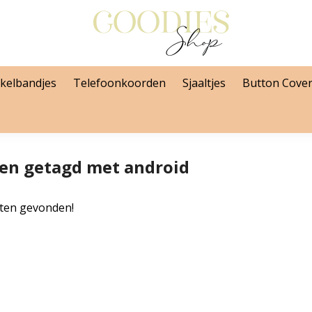
kelbandjes
Telefoonkoorden
Sjaaltjes
Button Cove
en getagd met android
ten gevonden!