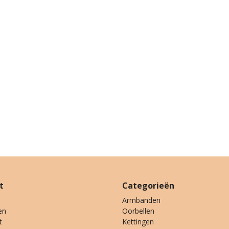
t
Categorieën
Armbanden
en
Oorbellen
t
Kettingen