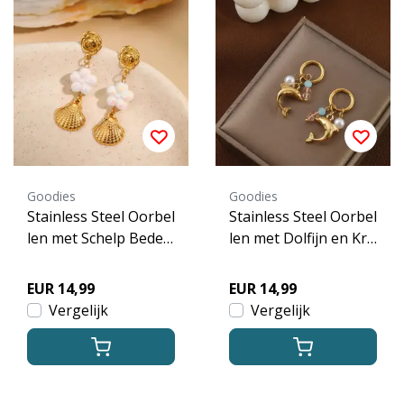
Goodies
Goodies
Stainless Steel Oorbel
Stainless Steel Oorbel
len met Schelp Bedel
len met Dolfijn en Kra
en Parelmoer Bloem
len – Goud
– Goud
EUR 14,99
EUR 14,99
Vergelijk
Vergelijk