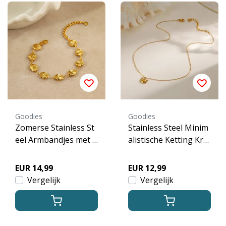
Goodies
Goodies
Zomerse Stainless St
Stainless Steel Minim
eel Armbandjes met S
alistische Ketting Kra
chelpen & Zeesterren
b – Goud- en Zilverkle
– Goudkleurig
urig
EUR 14,99
EUR 12,99
Vergelijk
Vergelijk