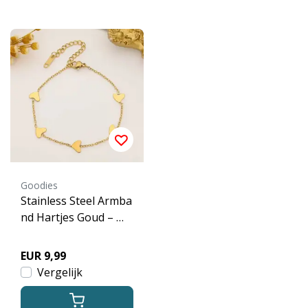
Goodies
Stainless Steel Armba
nd Hartjes Goud – Mi
nimalistische Hartjes
Armband Dames Wat
EUR 9,99
erproof
Vergelijk