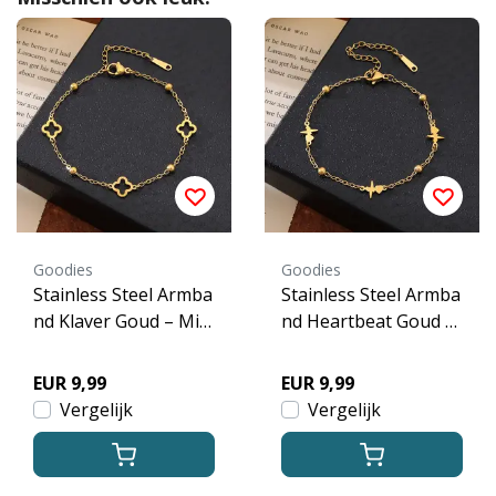
Goodies
Goodies
Stainless Steel Armba
Stainless Steel Armba
nd Klaver Goud – Mini
nd Heartbeat Goud –
malistische Klaver Ar
Minimalistische Harts
mband Dames
lag Armband
EUR 9,99
EUR 9,99
Vergelijk
Vergelijk