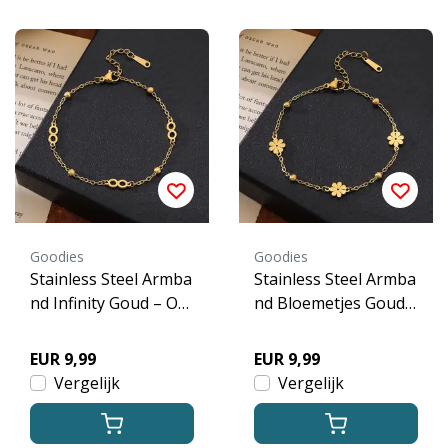
Goodies
Goodies
Stainless Steel Armba
Stainless Steel Armba
nd Infinity Goud – On
nd Bloemetjes Goud –
eindigheid Symbool A
Daisy Armband Mini
rmband Dames
malistisch
EUR 9,99
EUR 9,99
Vergelijk
Vergelijk