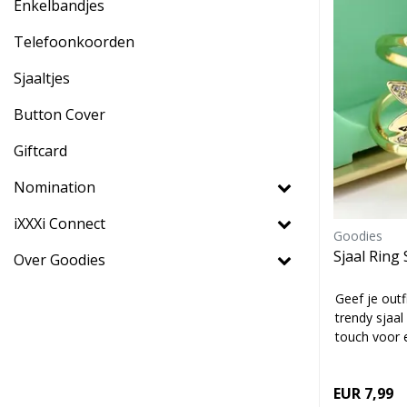
Enkelbandjes
Telefoonkoorden
Sjaaltjes
Button Cover
Giftcard
Nomination
iXXXi Connect
Goodies
Sjaal Rin
Over Goodies
Geef je out
trendy sjaal
touch voor el
EUR 7,99