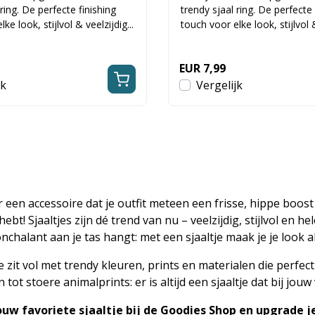
 ring. De perfecte finishing
trendy sjaal ring. De perfecte 
ke look, stijlvol & veelzijdig...
touch voor elke look, stijlvol &
EUR 7,99
jk
Vergelijk
 een accessoire dat je outfit meteen een frisse, hippe boost
hebt! Sjaaltjes zijn dé trend van nu – veelzijdig, stijlvol en h
chalant aan je tas hangt: met een sjaaltje maak je je look alt
e zit vol met trendy kleuren, prints en materialen die perfec
 tot stoere animalprints: er is altijd een sjaaltje dat bij jouw
ouw favoriete sjaaltje bij de Goodies Shop en upgrade 