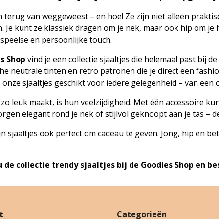
n terug van weggeweest – en hoe! Ze zijn niet alleen prakti
n. Je kunt ze klassiek dragen om je nek, maar ook hip om je 
 speelse en persoonlijke touch.
s Shop
vind je een collectie sjaaltjes die helemaal past bij 
he neutrale tinten en retro patronen die je direct een fashi
jn onze sjaaltjes geschikt voor iedere gelegenheid – van een c
s zo leuk maakt, is hun veelzijdigheid. Met één accessoire k
orgen elegant rond je nek of stijlvol geknoopt aan je tas – 
jn sjaaltjes ook perfect om cadeau te geven. Jong, hip en b
 de collectie trendy sjaaltjes bij de Goodies Shop en 
t
Categorieën