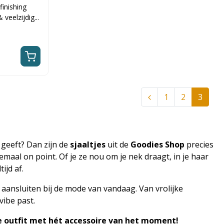
finishing
 veelzijdig...
1
2
3
 geeft? Dan zijn de
sjaaltjes
uit de
Goodies Shop
precies
elemaal on point. Of je ze nou om je nek draagt, in je haar
ijd af.
t aansluiten bij de mode van vandaag. Van vrolijke
 vibe past.
je outfit met hét accessoire van het moment!