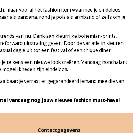
sch, maar vooral hét fashion item waarmee je eindeloos
haar als bandana, rond je pols als armband of zelfs om je
de trends van nu. Denk aan kleurrijke bohemian-prints,
on-forward uitstraling geven. Door de variatie in kleuren
asual dagje uit tot een festival of een chique diner.
un je telkens een nieuwe look creëren. Vandaag nonchalant
de mogelijkheden zijn eindeloos.
etaalbaar: je verrast er gegarandeerd iemand mee die van
bestel vandaag nog jouw nieuwe fashion must-have!
Contactgegevens