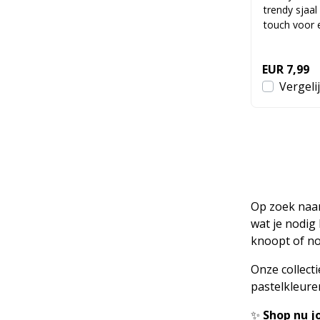
trendy sjaal
touch voor el
EUR 7,99
Vergeli
Op zoek naar
wat je nodig 
knoopt of non
Onze collecti
pastelkleuren
✨
Shop nu j