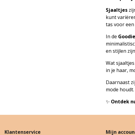
Sjaaltjes
zij
kunt variëre
tas voor een
In de
Goodie
minimalistisc
en stijlen zi
Wat sjaaltje
in je haar, m
Daarnaast zi
mode houdt.
✨
Ontdek nu
Klantenservice
Mijn accoun