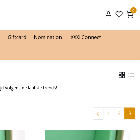
0
r
Giftcard
Nomination
iXXXi Connect
jd volgens de laatste trends!
1
2
3