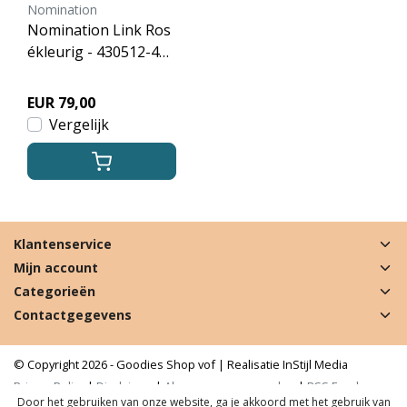
Nomination
Nomination Link Ros
ékleurig - 430512-41 -
Classic BAGUETTE ST
ONE WITH RICH SET
EUR 79,00
TING - Tiger Eye
Vergelijk
Klantenservice
Mijn account
Categorieën
Contactgegevens
© Copyright 2026 - Goodies Shop vof | Realisatie
InStijl Media
Privacy Policy
|
Disclaimer
|
Algemene voorwaarden
|
RSS Feed
Door het gebruiken van onze website, ga je akkoord met het gebruik van