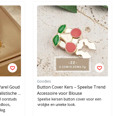
Goodies
Parel Goud
Button Cover Kers – Speelse Trend
listische S
Accessoire voor Blouse
el oorstuds
Speelse kersen button cover voor een
jdloos,
vrolijke en unieke look.
dag.