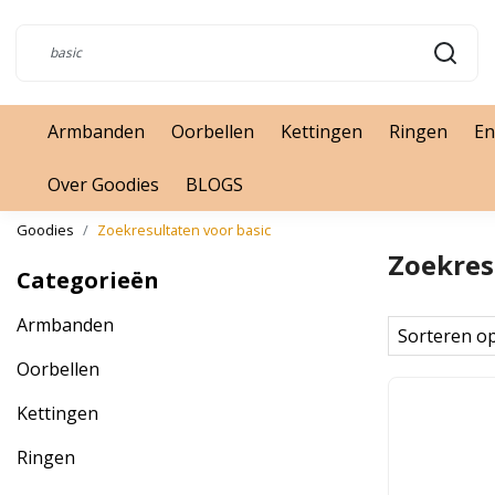
Armbanden
Oorbellen
Kettingen
Ringen
En
Over Goodies
BLOGS
Goodies
Zoekresultaten voor basic
Zoekres
Categorieën
Armbanden
Sorteren o
Oorbellen
Kettingen
Ringen