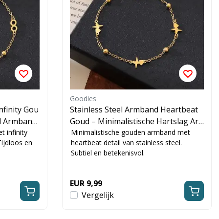
Goodies
nfinity Gou
Stainless Steel Armband Heartbeat
l Armband
Goud – Minimalistische Hartslag Ar
 infinity
mband
Minimalistische gouden armband met
Tijdloos en
heartbeat detail van stainless steel.
Subtiel en betekenisvol.
EUR 9,99
Vergelijk