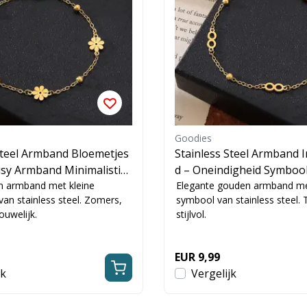
Goodies
Steel Armband Bloemetjes
Stainless Steel Armband I
sy Armband Minimalistisc
d – Oneindigheid Symboo
n armband met kleine
Dames
Elegante gouden armband met
van stainless steel. Zomers,
symbool van stainless steel. 
ouwelijk.
stijlvol.
EUR 9,99
jk
Vergelijk