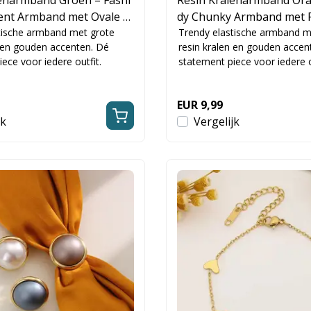
ent Armband met Ovale K
dy Chunky Armband met R
tische armband met grote
n
Trendy elastische armband m
n en gouden accenten. Dé
resin kralen en gouden accen
ece voor iedere outfit.
statement piece voor iedere o
EUR 9,99
jk
Vergelijk