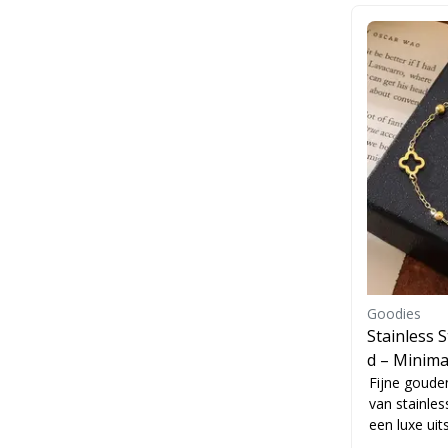
Goodies
Stainless 
d – Minima
Dames
Fijne goude
van stainles
een luxe uits