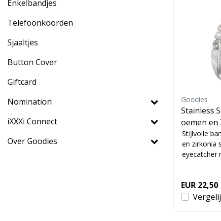
Enkelbandjes
Telefoonkoorden
Sjaaltjes
Button Cover
Giftcard
Goodies
Nomination
Stainless 
iXXXi Connect
oemen en Z
Armband
Stijlvolle b
Over Goodies
en zirkonia 
eyecatcher m
EUR 22,50
Vergeli