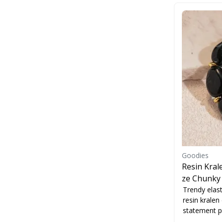
Goodies
Resin Kral
ze Chunky
Trendy elas
resin krale
statement pi