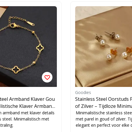
Goodies
Steel Armband Klaver Gou
Stainless Steel Oorstuds 
listische Klaver Armband
of Zilver – Tijdloze Minima
n armband met klaver details
tuds
Minimalistische stainless ste
s steel. Minimalistisch met
met parel in goud of zilver. Ti
traling.
elegant en perfect voor elke 