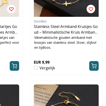
Goodies
Hartjes Go
Stainless Steel Armband Kruisjes Go
tjes Armba
ud – Minimalistische Kruis Armband
rtjes van
Dames
Minimalistische gouden armband met
n perfect voor
kruisjes van stainless steel. Stoer, stijlvol
en tijdloos.
EUR 9,99
Vergelijk