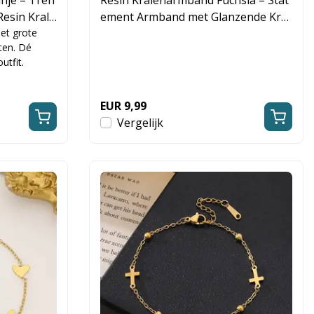
esin Krale
ement Armband met Glanzende Kral
et grote
en
ten. Dé
utfit.
EUR 9,99
Vergelijk