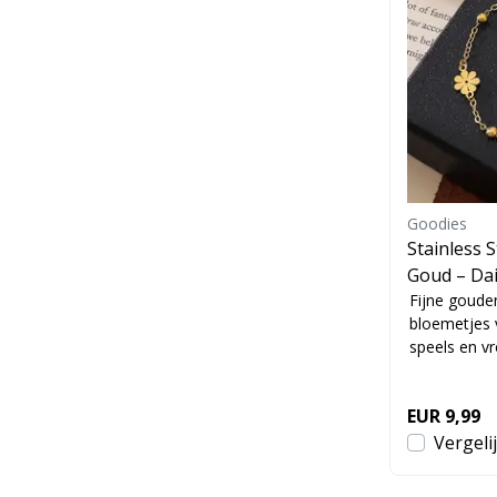
Goodies
Stainless 
Goud – Dai
h
Fijne goude
bloemetjes 
speels en vr
EUR 9,99
Vergeli