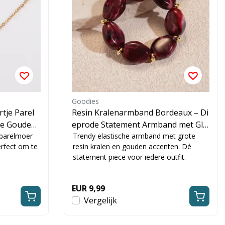
Goodies
rtje Parel
Resin Kralenarmband Bordeaux – Di
he Gouden
eprode Statement Armband met Gla
 parelmoer
ns
Trendy elastische armband met grote
erfect om te
resin kralen en gouden accenten. Dé
statement piece voor iedere outfit.
EUR 9,99
Vergelijk