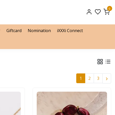
0
r
Giftcard
Nomination
iXXXi Connect
1
2
3