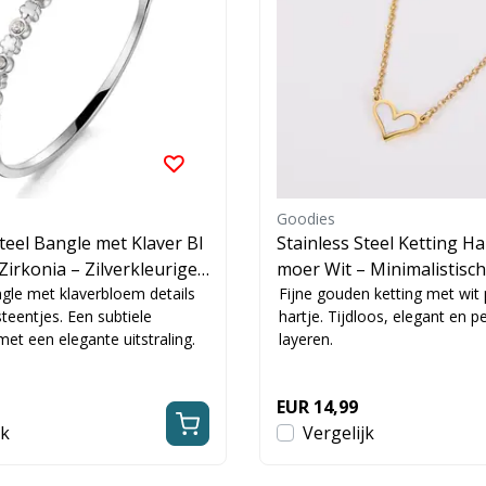
Goodies
Steel Bangle met Klaver Bl
Stainless Steel Ketting Ha
irkonia – Zilverkleurige
moer Wit – Minimalistisc
angle met klaverbloem details
Ketting 40+5 cm
Fijne gouden ketting met wit
steentjes. Een subtiele
hartje. Tijdloos, elegant en p
et een elegante uitstraling.
layeren.
EUR 14,99
jk
Vergelijk