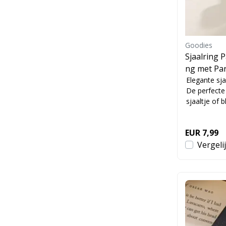
Goodies
Sjaalring 
ng met Par
uses
Elegante sja
De perfecte
sjaaltje of b
EUR 7,99
Vergeli