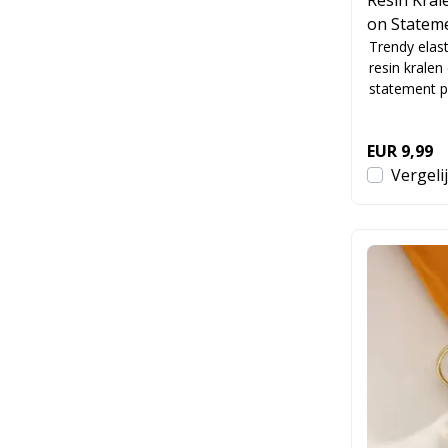
on Statem
ralen
Trendy elas
resin krale
statement pi
EUR 9,99
Vergeli