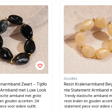
Goodies
enarmband Zwart – Tijdlo
Resin Kralenarmband Bei
 Armband met Luxe Look
nte Statement Armband m
tische armband met grote
ralen
Trendy elastische armband m
n en gouden accenten. Dé
resin kralen en gouden accen
ece voor iedere outfit.
statement piece voor iedere o