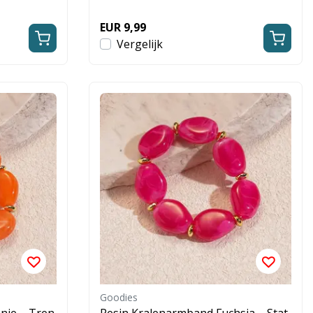
EUR 9,99
Vergelijk
Goodies
nje – Tren
Resin Kralenarmband Fuchsia – Stat