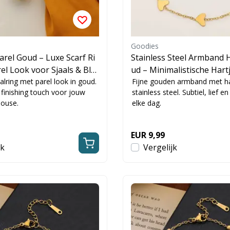
Goodies
Parel Goud – Luxe Scarf Ri
Stainless Steel Armband 
el Look voor Sjaals & Blo
ud – Minimalistische Har
alring met parel look in goud.
nd Dames Waterproof
Fijne gouden armband met ha
 finishing touch voor jouw
stainless steel. Subtiel, lief e
louse.
elke dag.
EUR 9,99
jk
Vergelijk