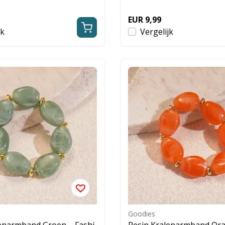
EUR 9,99
jk
Vergelijk
Goodies
lenarmband Groen – Fashi
Resin Kralenarmband Ora