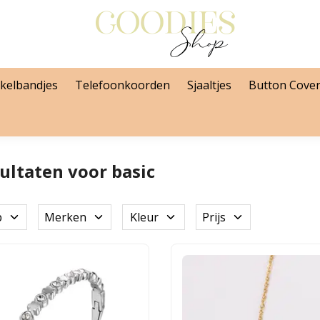
kelbandjes
Telefoonkoorden
Sjaaltjes
Button Cove
ultaten voor basic
p
Merken
Kleur
Prijs