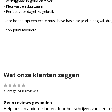
inless Steel Y-Ketting Sta
Stainless Steel Armband
• Verkrijgbaar in goud en zilver
 Goud & Zilver – Minimalist
o Tone Kralen – Goud & Z
• Kleurvast en duurzaam
• Perfect voor dagelijks gebruik
ch & Waterproof
imalistische stainless steel
er Ball Bracelet
Two tone stainless steel ball
ting met verstelbaar
armband. Verkrijgbaar in
Deze hoops zijn een echte must-have basic die je elke dag wilt dr
uifsysteem. Elegant, tijdloos
verschillende formaten ballet
perfect op elke lengte te dr...
stijlvol en tijdloos.
Shop jouw favoriete
R 14,99
EUR 9,99
Vergelijk
Vergelijk
Wat onze klanten zeggen
average of 0 review(s)
Geen reviews gevonden
Help ons en andere klanten door het schrijven van een r