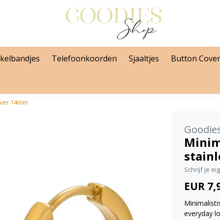
kelbandjes
Telefoonkoorden
Sjaaltjes
Button Cove
ilver 14mm
Goodie
Minim
stainl
Schrijf je e
EUR 7,
Minimalisti
everyday l