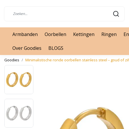
Armbanden
Oorbellen
Kettingen
Ringen
En
Over Goodies
BLOGS
Goodies
Minimalistische ronde oorbellen stainless steel – goud of z