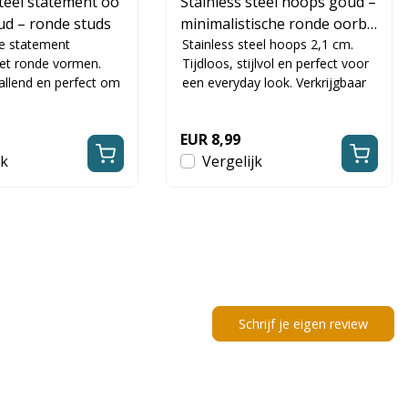
steel statement oo
Stainless steel hoops goud –
ud – ronde studs
minimalistische ronde oorbe
e statement
llen
Stainless steel hoops 2,1 cm.
et ronde vormen.
Tijdloos, stijlvol en perfect voor
allend en perfect om
een everyday look. Verkrijgbaar
en upgrade te geven.
in goud en zilver.
EUR 8,99
jk
Vergelijk
Schrijf je eigen review