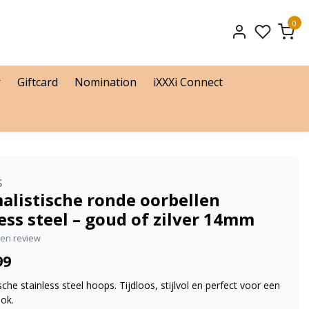
0
r
Giftcard
Nomination
iXXXi Connect
s
alistische ronde oorbellen
ess steel – goud of zilver 14mm
igen review
99
sche stainless steel hoops. Tijdloos, stijlvol en perfect voor een
ook.