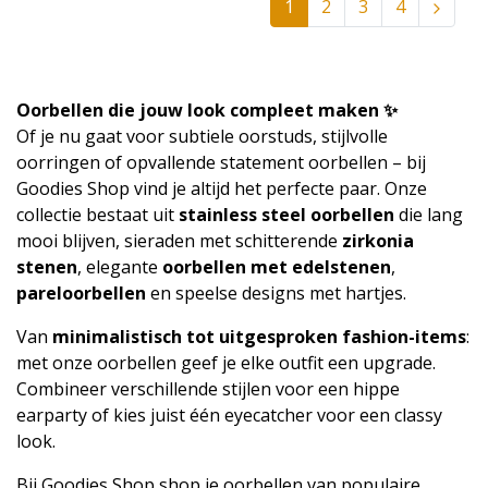
1
2
3
4
Oorbellen die jouw look compleet maken ✨
Of je nu gaat voor subtiele oorstuds, stijlvolle
oorringen of opvallende statement oorbellen – bij
Goodies Shop vind je altijd het perfecte paar. Onze
collectie bestaat uit
stainless steel oorbellen
die lang
mooi blijven, sieraden met schitterende
zirkonia
stenen
, elegante
oorbellen met edelstenen
,
pareloorbellen
en speelse designs met hartjes.
Van
minimalistisch tot uitgesproken fashion-items
:
met onze oorbellen geef je elke outfit een upgrade.
Combineer verschillende stijlen voor een hippe
earparty of kies juist één eyecatcher voor een classy
look.
Bij Goodies Shop shop je oorbellen van populaire