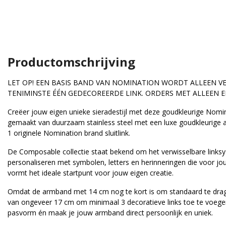
Productomschrijving
LET OP! EEN BASIS BAND VAN NOMINATION WORDT ALLEEN V
TENIMINSTE ÉÉN GEDECOREERDE LINK. ORDERS MET ALLEEN
Creëer jouw eigen unieke sieradestijl met deze goudkleurige
Nomin
gemaakt van duurzaam stainless steel met een luxe goudkleurige afw
1 originele Nomination brand sluitlink.
De Composable collectie staat bekend om het verwisselbare link
personaliseren met symbolen, letters en herinneringen die voor j
vormt het ideale startpunt voor jouw eigen creatie.
Omdat de armband met 14 cm nog te kort is om standaard te drage
van ongeveer 17 cm om minimaal 3 decoratieve links toe te voege
mination
Nomination
pasvorm én maak je jouw armband direct persoonlijk en uniek.
MINATION COMPOSABL
NOMINATION COMPOSA