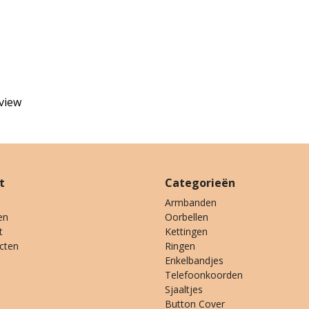
eview
t
Categorieën
Armbanden
en
Oorbellen
t
Kettingen
ucten
Ringen
Enkelbandjes
Telefoonkoorden
Sjaaltjes
Button Cover