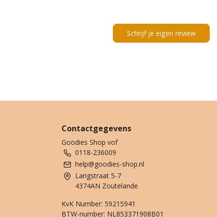
Schrijf je eigen review
Contactgegevens
Goodies Shop vof
0118-236009
help@goodies-shop.nl
Langstraat 5-7
4374AN Zoutelande
KvK Number: 59215941
BTW-number: NL853371908B01