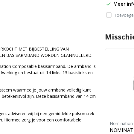
Meer in
Toevoegen
Misschi
ERKOCHT MET BIJBESTELLING VAN
 EEN BASISARMBAND WORDEN GEANNULEERD.
ation
Composable basisarmband. De armband is
erking en bestaat uit 14 links: 13 basislinks en
systeem waarmee je jouw armband volledig kunt
ou betekenisvol zijn. Deze basisarmband van 14 cm
n, adviseren wij bij een gemiddelde polsomtrek
n. Hiermee zorg je voor een comfortabele
Nomination
Nomination
BL
NOMINATION COMPOSABL
NOMINAT