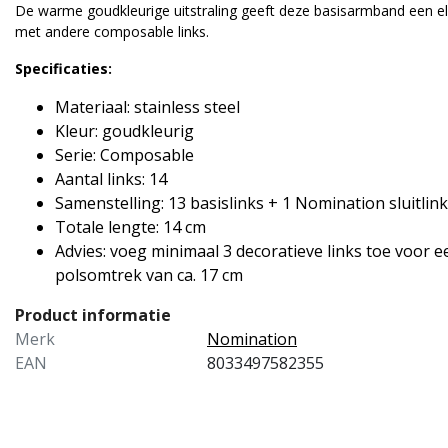
LASSIC SYMBOL DECEMB
E CLASSIC SYMBOL OSTONE
De warme goudkleurige uitstraling geeft deze basisarmband een e
met andere composable links.
 LIGHT BLUE TOPAZ 3305
verkleurige Nomination link
TURQUOISE STARFISH 3
Breng summer vibes naar jo
t blauwe topaas birthstone.
Nomination armband met de
/12
11/06
Specificaties:
cember staat voor geluk,
zilverkleurige Nomination link
fde en bescherming. Een friss...
met zeester en turquoise detai
Materiaal: stainless steel
Kleur: goudkleurig
R 39,00
EUR 39,00
Serie: Composable
Vergelijk
Vergelijk
Aantal links: 14
Samenstelling: 13 basislinks + 1 Nomination sluitlink
Totale lengte: 14 cm
Advies: voeg minimaal 3 decoratieve links toe voor 
polsomtrek van ca. 17 cm
Product informatie
Merk
Nomination
EAN
8033497582355