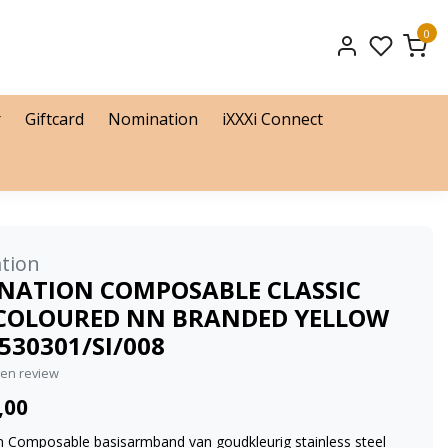
0
r
Giftcard
Nomination
iXXXi Connect
tion
NATION COMPOSABLE CLASSIC
 COLOURED NN BRANDED YELLOW
530301/SI/008
igen review
,00
 Composable basisarmband van goudkleurig stainless steel