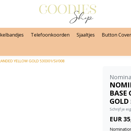
kelbandjes
Telefoonkoorden
Sjaaltjes
Button Cove
ANDED YELLOW GOLD 530301/SI/008
Nomina
NOMI
BASE
GOLD 
Schrijf je e
EUR 35
Nomination