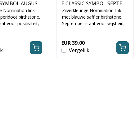
MBOL AUGUST
E CLASSIC SYMBOL SEPTEM
30505/08
ge Nomination link
BER SAPPHIRE 330505/09
Zilverkleurige Nomination link
peridoot birthstone.
met blauwe saffier birthstone.
at voor positiviteit,
September staat voor wijsheid,
ht. Een fr...
loyaliteit en rust. Een ele...
EUR 39,00
jk
Vergelijk