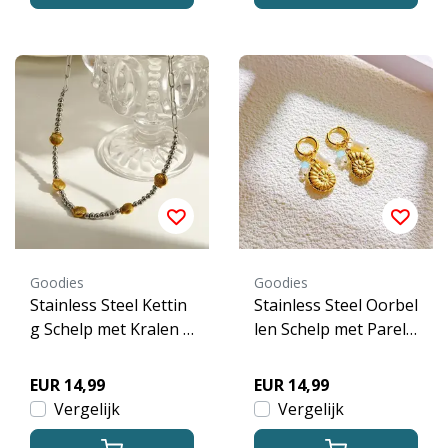
Goodies
Goodies
Stainless Steel Kettin
Stainless Steel Oorbel
g Schelp met Kralen –
len Schelp met Parel
Two Tone Beach Kett
– Goud Beach Hoops
ing Waterproof
EUR 14,99
EUR 14,99
Vergelijk
Vergelijk