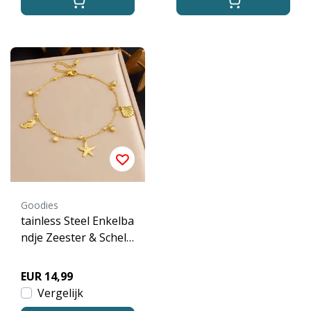
Goodies
tainless Steel Enkelba
ndje Zeester & Schelp
– Goudkleurig met Be
dels
EUR 14,99
Vergelijk