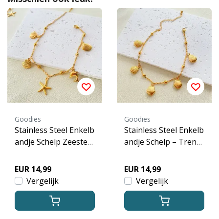
Goodies
Goodies
Stainless Steel Enkelb
Stainless Steel Enkelb
andje Schelp Zeester
andje Schelp – Trend
Dolfijn – Beach Char
y Shell Bedels Goud
ms Goud
EUR 14,99
EUR 14,99
Vergelijk
Vergelijk