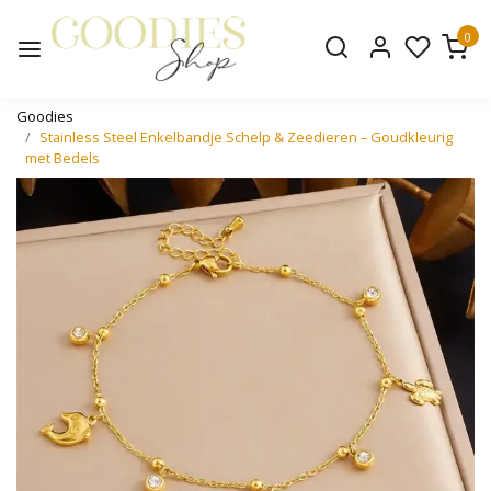
0
Goodies
Stainless Steel Enkelbandje Schelp & Zeedieren – Goudkleurig
met Bedels