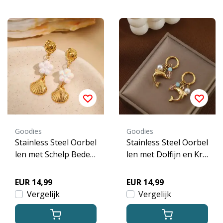
Goodies
Goodies
Stainless Steel Oorbel
Stainless Steel Oorbel
len met Schelp Bedel
len met Dolfijn en Kra
en Parelmoer Bloem
len – Goud
– Goud
EUR 14,99
EUR 14,99
Vergelijk
Vergelijk