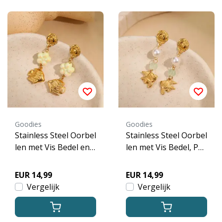
Goodies
Goodies
Stainless Steel Oorbel
Stainless Steel Oorbel
len met Vis Bedel en
len met Vis Bedel, Par
Parelmoer Bloem – G
el en Groene Kraal –
oud
Goud
EUR 14,99
EUR 14,99
Vergelijk
Vergelijk