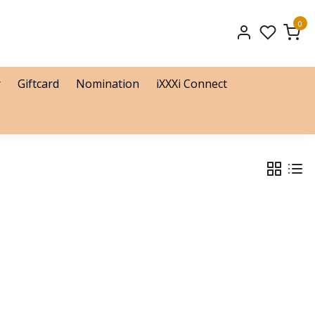
0
r
Giftcard
Nomination
iXXXi Connect