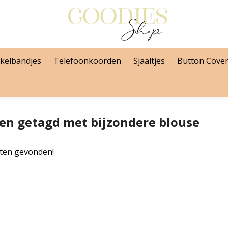
kelbandjes
Telefoonkoorden
Sjaaltjes
Button Cove
en getagd met bijzondere blouse
ten gevonden!