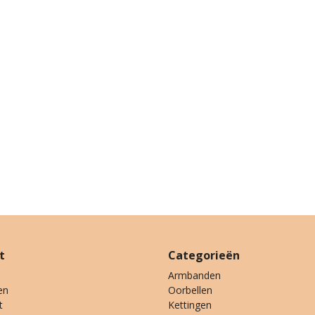
t
Categorieën
Armbanden
en
Oorbellen
t
Kettingen