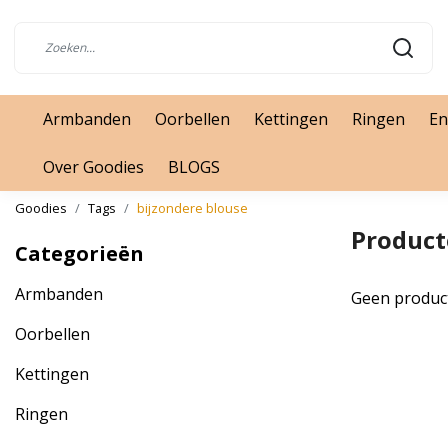
Armbanden
Oorbellen
Kettingen
Ringen
En
Over Goodies
BLOGS
Goodies
Tags
bijzondere blouse
Product
Categorieën
Armbanden
Geen produc
Oorbellen
Kettingen
Ringen