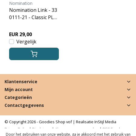
Nomination
Nomination Link - 33
0111-21 - Classic PLA
TES - Bee Flowers
EUR 29,00
Vergelijk
Klantenservice
Mijn account
Categorieën
Contactgegevens
© Copyright 2026 - Goodies Shop vof | Realisatie
InStijl Media
Privacy Policy
|
Disclaimer
|
Algemene voorwaarden
|
RSS Feed
Door het gebruiken van onze website, ga je akkoord met het gebruik van