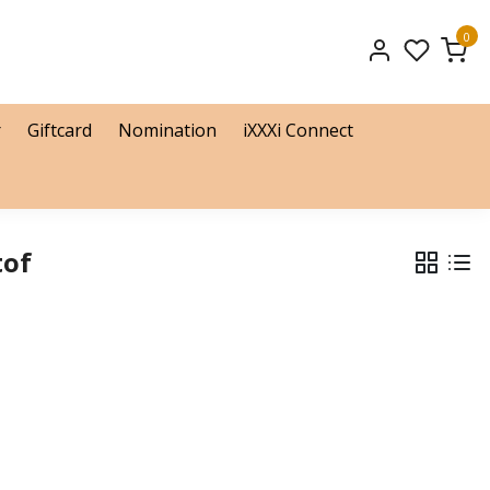
0
r
Giftcard
Nomination
iXXXi Connect
tof