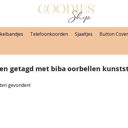
kelbandjes
Telefoonkoorden
Sjaaltjes
Button Cove
en getagd met biba oorbellen kunsts
ten gevonden!