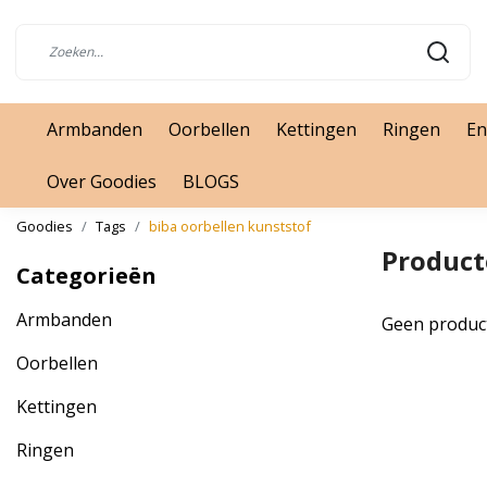
Armbanden
Oorbellen
Kettingen
Ringen
En
Over Goodies
BLOGS
Goodies
Tags
biba oorbellen kunststof
Product
Categorieën
Armbanden
Geen produc
Oorbellen
Kettingen
Ringen