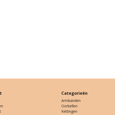
t
Categorieën
Armbanden
en
Oorbellen
t
Kettingen