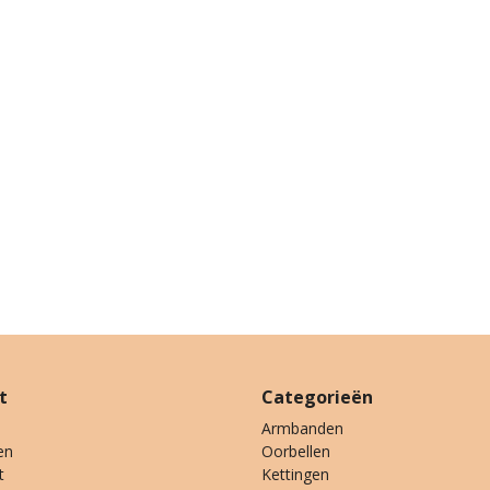
t
Categorieën
Armbanden
en
Oorbellen
t
Kettingen