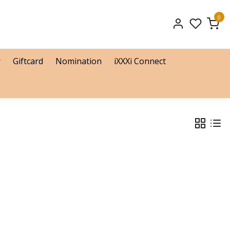
0
r
Giftcard
Nomination
iXXXi Connect