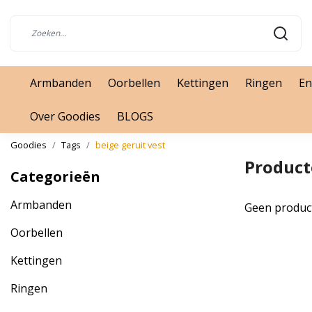
Armbanden
Oorbellen
Kettingen
Ringen
En
Over Goodies
BLOGS
Goodies
Tags
beige geruit vest
Product
Categorieën
Armbanden
Geen produc
Oorbellen
Kettingen
Ringen