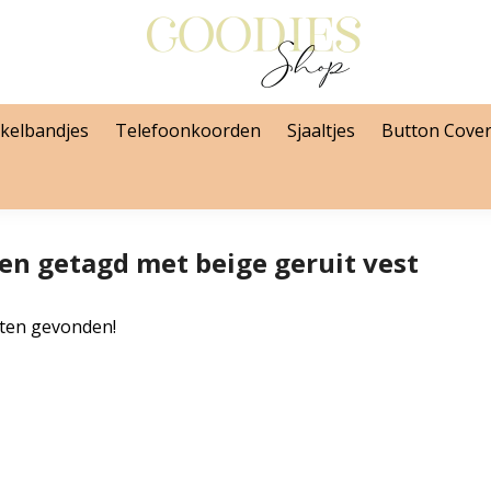
kelbandjes
Telefoonkoorden
Sjaaltjes
Button Cove
en getagd met beige geruit vest
ten gevonden!