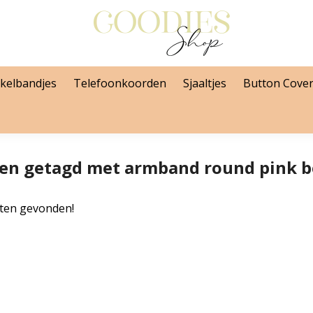
kelbandjes
Telefoonkoorden
Sjaaltjes
Button Cove
en getagd met armband round pink be
ten gevonden!