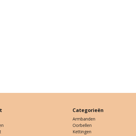
t
Categorieën
Armbanden
en
Oorbellen
t
Kettingen