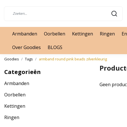
Armbanden
Oorbellen
Kettingen
Ringen
En
Over Goodies
BLOGS
Goodies
Tags
armband round pink beads zilverkleurig
Product
Categorieën
Armbanden
Geen produc
Oorbellen
Kettingen
Ringen