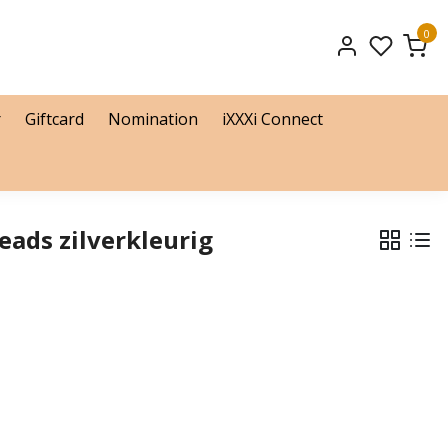
0
r
Giftcard
Nomination
iXXXi Connect
ads zilverkleurig