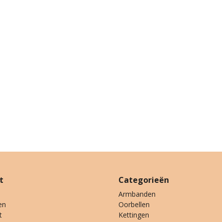
t
Categorieën
Armbanden
en
Oorbellen
t
Kettingen