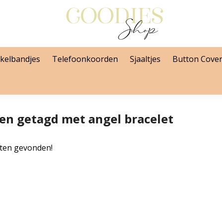
kelbandjes
Telefoonkoorden
Sjaaltjes
Button Cove
en getagd met angel bracelet
ten gevonden!