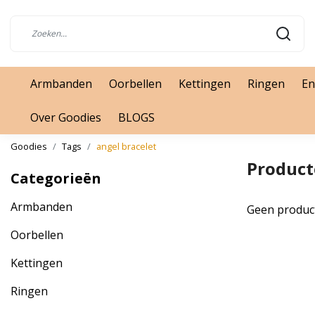
Armbanden
Oorbellen
Kettingen
Ringen
En
Over Goodies
BLOGS
Goodies
Tags
angel bracelet
Product
Categorieën
Armbanden
Geen produc
Oorbellen
Kettingen
Ringen