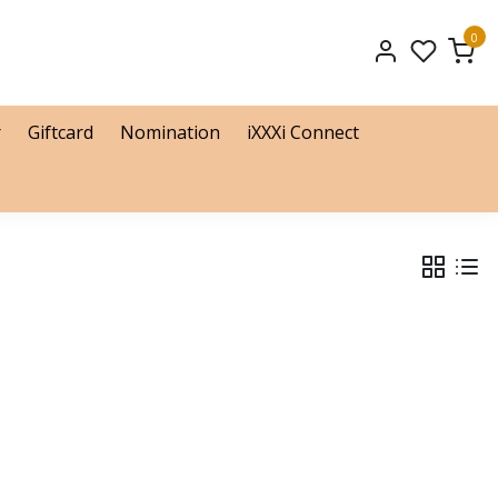
0
r
Giftcard
Nomination
iXXXi Connect