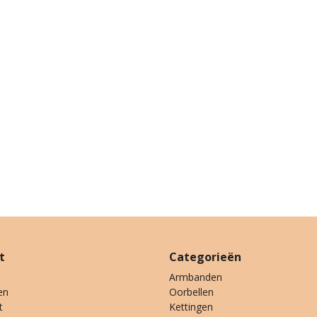
t
Categorieën
Armbanden
en
Oorbellen
t
Kettingen