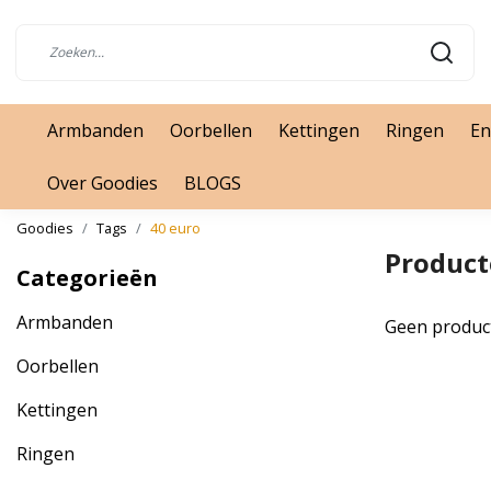
Armbanden
Oorbellen
Kettingen
Ringen
En
Over Goodies
BLOGS
Goodies
Tags
40 euro
Product
Categorieën
Armbanden
Geen produc
Oorbellen
Kettingen
Ringen