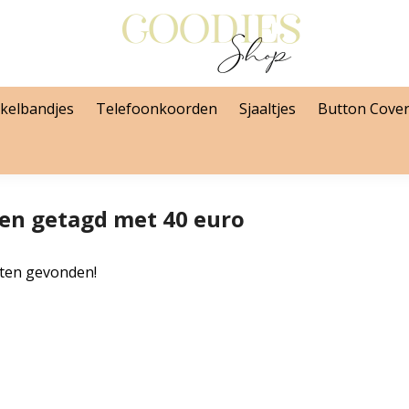
kelbandjes
Telefoonkoorden
Sjaaltjes
Button Cove
en getagd met 40 euro
ten gevonden!