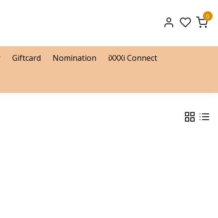
0
r
Giftcard
Nomination
iXXXi Connect