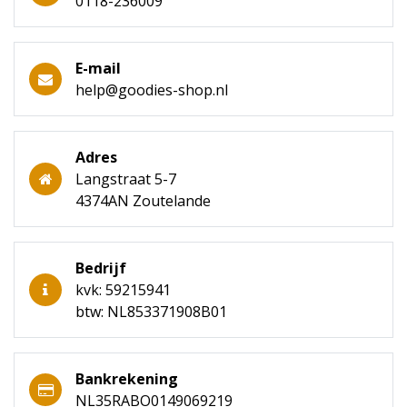
0118-236009
E-mail
help@goodies-shop.nl
Adres
Langstraat 5-7
4374AN Zoutelande
Bedrijf
kvk: 59215941
btw: NL853371908B01
Bankrekening
NL35RABO0149069219