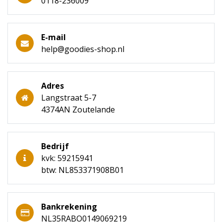
0118-236009
E-mail
help@goodies-shop.nl
Adres
Langstraat 5-7
4374AN Zoutelande
Bedrijf
kvk: 59215941
btw: NL853371908B01
Bankrekening
NL35RABO0149069219